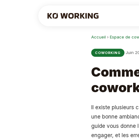
Accueil
›
Espace de cow
·
Juin 2
COWORKING
Commen
coworki
Il existe plusieurs
une bonne ambiance 
guide vous donne l
engager, et les erre