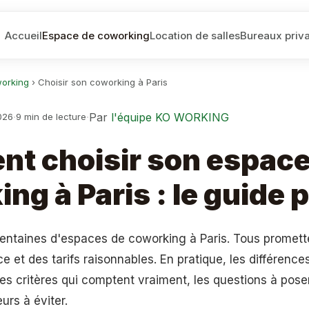
Accueil
Espace de coworking
Location de salles
Bureaux priva
orking
›
Choisir son coworking à Paris
·
·
Par
l'équipe KO WORKING
026
9 min de lecture
t choisir son espace
ng à Paris : le guide 
 centaines d'espaces de coworking à Paris. Tous promett
et des tarifs raisonnables. En pratique, les différences
es critères qui comptent vraiment, les questions à pos
urs à éviter.