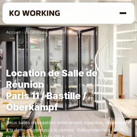
Accueil
›
Location de salles de réunion
Location de Salle de
Réunion
Paris 11 / Bastille /
Oberkampf
Deux salles modulables entièrement équipées, disponibles
à la demi-journée ou à la journée. Vidéoprojecteur, Wi-Fi