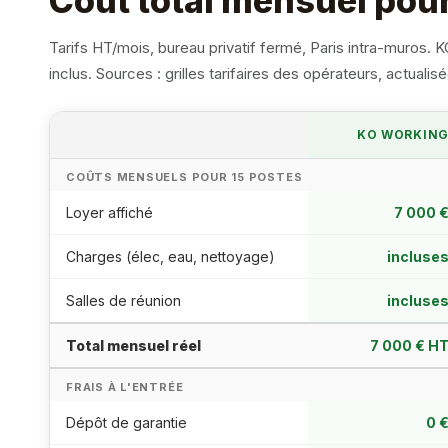
Coût total mensuel pou
Tarifs HT/mois, bureau privatif fermé, Paris intra-muros.
inclus. Sources : grilles tarifaires des opérateurs, actualis
KO WORKIN
COÛTS MENSUELS POUR 15 POSTES
Loyer affiché
7 000 
Charges (élec, eau, nettoyage)
incluse
Salles de réunion
incluse
Total mensuel réel
7 000 € H
FRAIS À L'ENTRÉE
Dépôt de garantie
0 