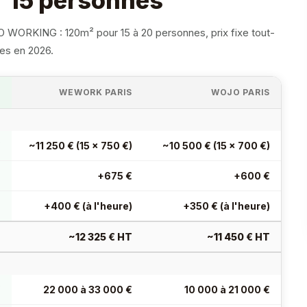
r 15 personnes
 KO WORKING : 120m² pour 15 à 20 personnes, prix fixe tout-
ées en 2026.
G
WEWORK PARIS
WOJO PARIS
€
~11 250 € (15 × 750 €)
~10 500 € (15 × 700 €)
s
+675 €
+600 €
s
+400 € (à l'heure)
+350 € (à l'heure)
T
~12 325 € HT
~11 450 € HT
€
22 000 à 33 000 €
10 000 à 21 000 €