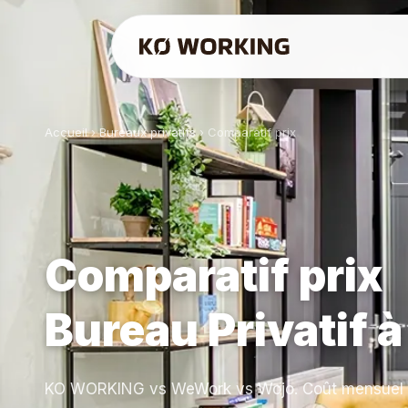
Accueil
›
Bureaux privatifs
›
Comparatif prix
Comparatif prix
Bureau Privatif à
KO WORKING vs WeWork vs Wojo. Coût mensuel ré