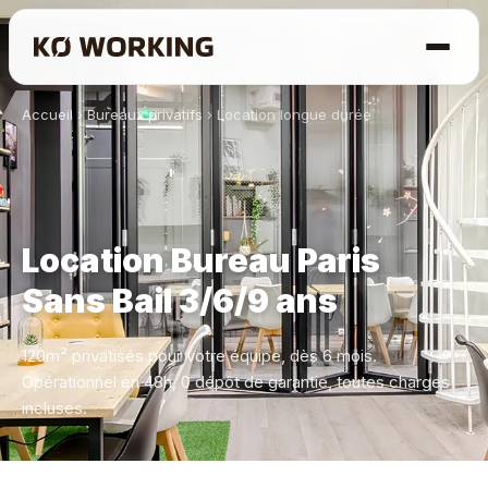
Accueil
›
Bureaux privatifs
›
Location longue durée
Location Bureau Paris
Sans Bail 3/6/9 ans
120m² privatisés pour votre équipe, dès 6 mois.
Opérationnel en 48h, 0 dépôt de garantie, toutes charges
incluses.