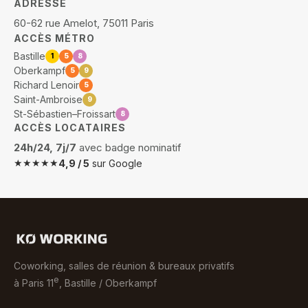
ADRESSE
60-62 rue Amelot, 75011 Paris
ACCÈS MÉTRO
Bastille
1
5
8
Oberkampf
5
9
Richard Lenoir
5
Saint-Ambroise
9
St-Sébastien–Froissart
8
ACCÈS LOCATAIRES
24h/24, 7j/7
avec badge nominatif
★★★★★
4,9 / 5
sur Google
Coworking, salles de réunion & bureaux privatifs
e
à Paris 11
, Bastille / Oberkampf