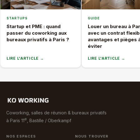
STARTUPS
GUIDE
Startup et PME : quand
Louer un bureau à Par
passer du coworking aux
avec un contrat flexibl
bureaux privatifs à Paris ?
avantages et pièges 
éviter
LIRE L'ARTICLE →
LIRE L'ARTICLE →
Coworking, salles de réunion & bureaux privatifs
e
à Paris 11
, Bastille / Oberkampf
NOS ESPACES
NOUS TROUVER